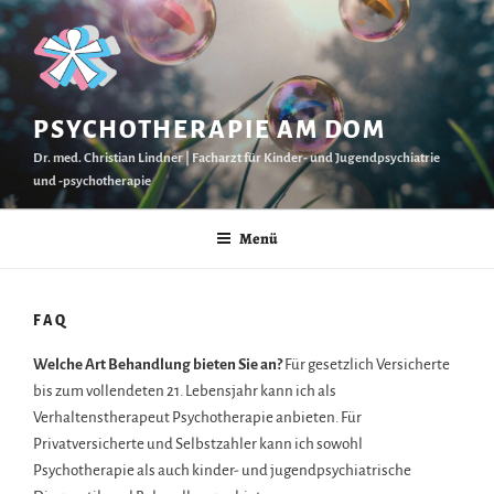
Zum
Inhalt
springen
PSYCHOTHERAPIE AM DOM
Dr. med. Christian Lindner | Facharzt für Kinder- und Jugendpsychiatrie
und -psychotherapie
Menü
FAQ
Welche Art Behandlung bieten Sie an?
Für gesetzlich Versicherte
bis zum vollendeten 21. Lebensjahr kann ich als
Verhaltenstherapeut Psychotherapie anbieten. Für
Privatversicherte und Selbstzahler kann ich sowohl
Psychotherapie als auch kinder- und jugendpsychiatrische