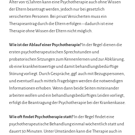
Alter von 15 Jahren kann eine Psychotherapie auch ohne Wissen
der Eltern beantragt werden, jedoch nur bei gesetzlich
versicherten Personen. Bei privat Versicherten muss ein
Therapieantrag durch die Eltern erfolgen – dadurch ist eine
Therapie ohne Wissen der Eltern nicht möglich.
Wie ist der Ablauf einer Psychotherapie?
In der Regel dienen die
ersten psychotherapeutischen Sprechstunden und
probatorischen Sitzungen zum Kennenlernen und zur Abklärung,
ob eine krankheitswertige und damit behandlungsbedürftige
Störung vorliegt. Durch Gespräche, ggf. auch mit Bezugspersonen,
und eventuell auch mittels Fragebögen werden die notwendigen
Informationen erhoben. Wenn dann beide Seiten miteinander
arbeiten wollen und ein behandlungsbedürftiges Leiden vorliegt,
erfolgt die Beantragung der Psychotherapie bei der Krankenkasse.
Wie oft findet Psychotherapie statt?
In der Regel findet eine
psychotherapeutische Behandlung einmal wöchentlich statt und
dauert 50 Minuten. Unter Umständen kann die Therapie auch in