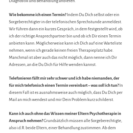
Diagnostik und Behandlung anbieten.
Wie bekomme ich einen Termin?
Indem Du Dich selbst oder ein
Sorgeberechtigter in der telefonischen Sprechstunde anmeldest.
Wir führen dann ein kurzes Gespräch, in dem festgestellt wird, ob
ich der richtige Ansprechpartner bin und ob ich Dir einen Termin
anbieten kann. Möglicherweise kann ich Dich auf eine Warteliste
nehmen, wenn ich gerade keinen freien Therapieplatz habe.
Manchmal ist aber auch das nicht möglich, dann nenne ich Dir
Adressen, an die Du Dich für Hilfe wenden kannst.
Telefonieren fällt mir sehr schwer und ich habe niemanden, der
für mich telefonisch einen Termin vereinbart – was soll ich tun?
In
diesem Fall ist es ausnahmsweise auch möglich, dass Du Dich per
Mail an mich wendest und mir Dein Problem kurz schilderst.
Kann ich auch ohne das Wissen meiner Eltern Psychotherapie in
Anspruch nehmen?
Grundsätzlich müssen alle Sorgeberechtigte,
also i.d.R. beide Eltern, einer Behandlung zustimmen. Ab dem