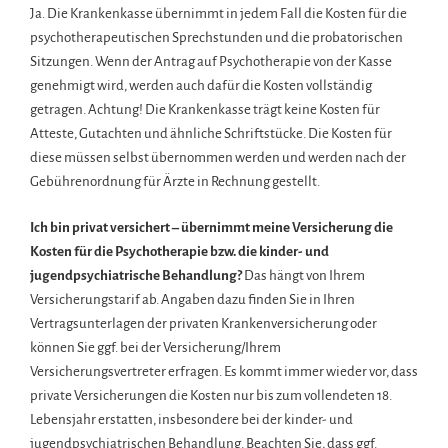
Ja. Die Krankenkasse übernimmt in jedem Fall die Kosten für die
psychotherapeutischen Sprechstunden und die probatorischen
Sitzungen. Wenn der Antrag auf Psychotherapie von der Kasse
genehmigt wird, werden auch dafür die Kosten vollständig
getragen. Achtung! Die Krankenkasse trägt keine Kosten für
Atteste, Gutachten und ähnliche Schriftstücke. Die Kosten für
diese müssen selbst übernommen werden und werden nach der
Gebührenordnung für Ärzte in Rechnung gestellt.
Ich bin privat versichert – übernimmt meine Versicherung die
Kosten für die Psychotherapie bzw. die kinder- und
jugendpsychiatrische Behandlung?
Das hängt von Ihrem
Versicherungstarif ab. Angaben dazu finden Sie in Ihren
Vertragsunterlagen der privaten Krankenversicherung oder
können Sie ggf. bei der Versicherung/Ihrem
Versicherungsvertreter erfragen. Es kommt immer wieder vor, dass
private Versicherungen die Kosten nur bis zum vollendeten 18.
Lebensjahr erstatten, insbesondere bei der kinder- und
jugendpsychiatrischen Behandlung. Beachten Sie, dass ggf.