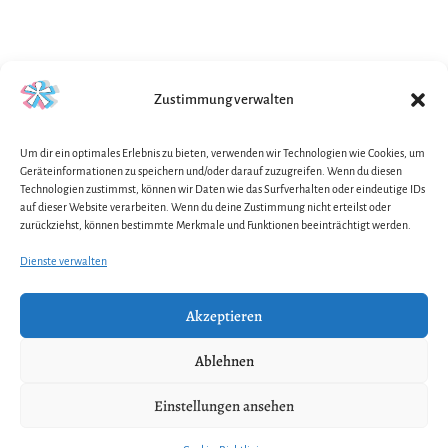
Zustimmung verwalten
Um dir ein optimales Erlebnis zu bieten, verwenden wir Technologien wie Cookies, um
Geräteinformationen zu speichern und/oder darauf zuzugreifen. Wenn du diesen
Technologien zustimmst, können wir Daten wie das Surfverhalten oder eindeutige IDs
Klicke auf "Ich stimme zu", um Google maps zu
auf dieser Website verarbeiten. Wenn du deine Zustimmung nicht erteilst oder
aktivieren
zurückziehst, können bestimmte Merkmale und Funktionen beeinträchtigt werden.
Cookie-Richtlinie
Dienste verwalten
Ich stimme zu
Akzeptieren
Ablehnen
Einstellungen ansehen