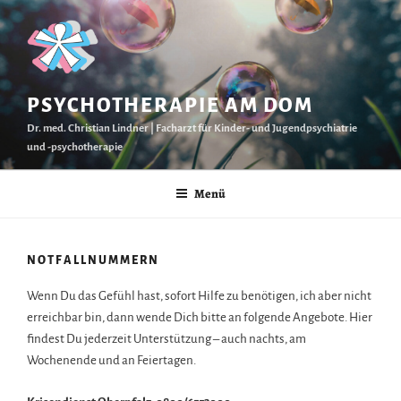
Zum
Inhalt
springen
PSYCHOTHERAPIE AM DOM
Dr. med. Christian Lindner | Facharzt für Kinder- und Jugendpsychiatrie
und -psychotherapie
Menü
NOTFALLNUMMERN
Wenn Du das Gefühl hast, sofort Hilfe zu benötigen, ich aber nicht
erreichbar bin, dann wende Dich bitte an folgende Angebote. Hier
findest Du jederzeit Unterstützung – auch nachts, am
Wochenende und an Feiertagen.