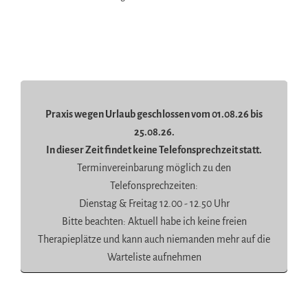
Praxis wegen Urlaub geschlossen vom 01.08.26 bis
25.08.26.
In dieser Zeit findet keine Telefonsprechzeit statt.
Terminvereinbarung möglich zu den
Telefonsprechzeiten:
Dienstag & Freitag 12.00 - 12.50 Uhr
Bitte beachten: Aktuell habe ich keine freien
Therapieplätze und kann auch niemanden mehr auf die
Warteliste aufnehmen